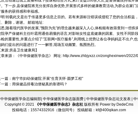
此次活动通过线上直播和线下授课相结合方式,累计受益100余人次,是县保健院持续开
行。下一步,县保健院将充分发挥自身优势,开展形式多样的健康教育活动,为群众在家
疗服务的获得感和幸福感。
声明:转载此文是出于传递更多信息之目的。若有来源标注错误或侵犯了您的合法权益
正、删除，谢谢。 邮箱地址:
据悉,随着现代医学的发展,“预防为先”的理念越来越深入人心,体检能有效筛查到一些疾病
健院孕产保健科主任叶霜用通俗易懂的语言,对影响女性盆底健康的因素、女性不同阶段
体检的重要性,并重点介绍了“互联网+医疗服务”,利用线上优势让各位孕妈妈足不出户,
妈妈们提出的问题进行了一一解答,现场互动频繁、氛围热烈。
【来源:房县卫生健康局】
文章来源：
《中华保健医学杂志》
网址:
http://www.zhbjyxzz.cn/zonghexinwen/2022/
上一篇：
南宁市妇幼保健院:开展“生育关怀·圆梦工程”
下一篇：
用保健品排毒治便秘真的靠谱吗？
|
中华保健医学杂志编辑部
|
中华保健医学杂志版面费
|
中华保健医学杂志论文发表
|
中
Copyright © 2021
《中华保健医学杂志》杂志社
版权所有
Power by DedeCms
投稿电话：
15574332916（微信同号）
投稿邮箱：
kf@400qikan.com