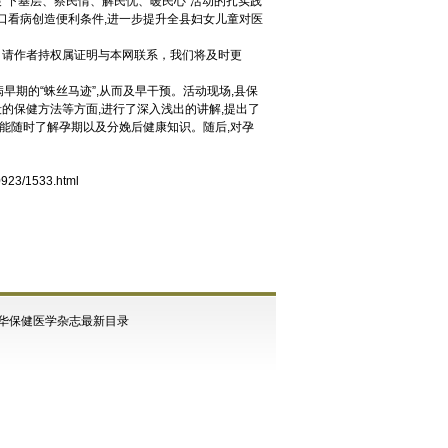
展“下基层、察民情、解民忧、暖民心”活动的扎实践
门口看病创造便利条件,进一步提升全县妇女儿童对医
，请作者持权属证明与本网联系，我们将及时更
早期的“蛛丝马迹”,从而及早干预。活动现场,县保
的保健方法等方面,进行了深入浅出的讲解,提出了
也能随时了解孕期以及分娩后健康知识。随后,对孕
0923/1533.html
华保健医学杂志最新目录